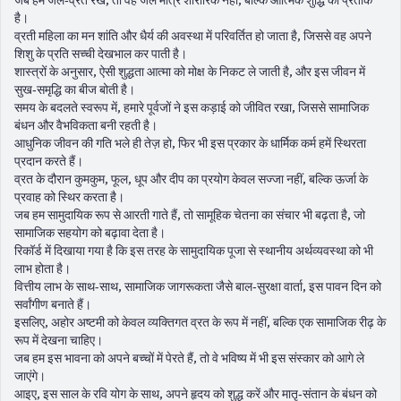
जब हम जल‑व्रत रखें, तो वह जल मात्र शारीरिक नहीं, बल्कि आत्मिक शुद्धि का प्रतीक
है।
व्रती महिला का मन शांति और धैर्य की अवस्था में परिवर्तित हो जाता है, जिससे वह अपने
शिशु के प्रति सच्ची देखभाल कर पाती है।
शास्त्रों के अनुसार, ऐसी शुद्धता आत्मा को मोक्ष के निकट ले जाती है, और इस जीवन में
सुख‑समृद्धि का बीज बोती है।
समय के बदलते स्वरूप में, हमारे पूर्वजों ने इस कड़ाई को जीवित रखा, जिससे सामाजिक
बंधन और वैभविकता बनी रहती है।
आधुनिक जीवन की गति भले ही तेज़ हो, फिर भी इस प्रकार के धार्मिक कर्म हमें स्थिरता
प्रदान करते हैं।
व्रत के दौरान कुमकुम, फूल, धूप और दीप का प्रयोग केवल सज्जा नहीं, बल्कि ऊर्जा के
प्रवाह को स्थिर करता है।
जब हम सामुदायिक रूप से आरती गाते हैं, तो सामूहिक चेतना का संचार भी बढ़ता है, जो
सामाजिक सहयोग को बढ़ावा देता है।
रिकॉर्ड में दिखाया गया है कि इस तरह के सामुदायिक पूजा से स्थानीय अर्थव्यवस्था को भी
लाभ होता है।
वित्तीय लाभ के साथ-साथ, सामाजिक जागरूकता जैसे बाल‑सुरक्षा वार्ता, इस पावन दिन को
सर्वांगीण बनाते हैं।
इसलिए, अहोर अष्टमी को केवल व्यक्तिगत व्रत के रूप में नहीं, बल्कि एक सामाजिक रीढ़ के
रूप में देखना चाहिए।
जब हम इस भावना को अपने बच्चों में पेरते हैं, तो वे भविष्य में भी इस संस्कार को आगे ले
जाएंगे।
आइए, इस साल के रवि योग के साथ, अपने हृदय को शुद्ध करें और मातृ‑संतान के बंधन को