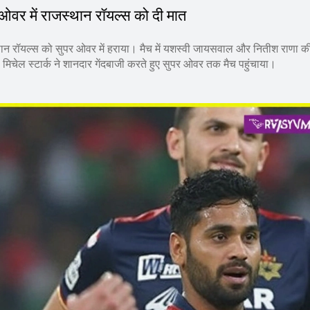
ओवर में राजस्थान रॉयल्स को दी मात
्थान रॉयल्स को सुपर ओवर में हराया। मैच में यशस्वी जायसवाल और नितीश राणा क
िचेल स्टार्क ने शानदार गेंदबाजी करते हुए सुपर ओवर तक मैच पहुंचाया।