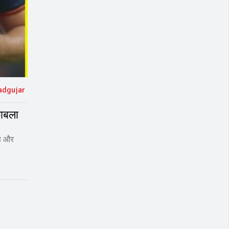
adgujar
काबला
्स और