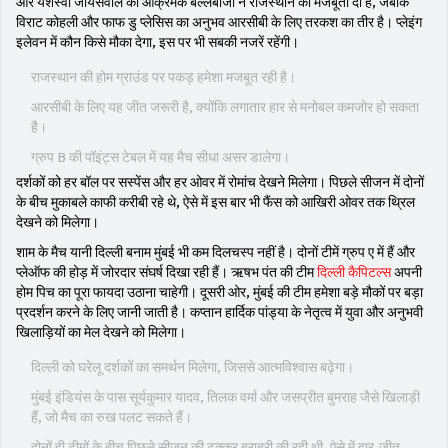
और यशस्वी जायसवाल की आक्रमक बल्लेबाजी ने राजस्थान को मजबूती दी है, जबकि
विराट कोहली और फाफ डु प्लेसिस का अनुभव आरसीबी के लिए तरकश का तीर है। प्लेइंग
इलेवन में कौन किसे मौका देगा, इस पर भी सबकी नजरें रहेंगी।
राजस्थान की होम ग्राउंड पर पकड़ हमेशा मजबूत रही है।
आरसीबी के लिए यह जीत जरूरी है, क्योंकि लगातार हार से मनोबल कमजोर हो सकता
है।
ग्रुप B की पॉइंट्स टेबल में यह मैच सीधा असर डालेगा।
दर्शकों को हर बॉल पर सस्पेंस और हर ओवर में रोमांच देखने मिलेगा। पिछले सीजन में दोनों
के बीच मुकाबले काफी करीबी रहे थे, ऐसे में इस बार भी फैंस को आखिरी ओवर तक थ्रिल
देखने को मिलेगा।
शाम के मैच यानी दिल्ली बनाम मुंबई भी कम दिलचस्प नहीं है। दोनों टीमें ग्रुप ए में हैं और
प्लेऑफ की होड़ में जोरदार संघर्ष दिखा रही हैं। ऋषभ पंत की टीम
दिल्ली कैपिटल्स
अपनी
होम पिच का पूरा फायदा उठाना चाहेगी। दूसरी ओर, मुंबई की टीम हमेशा बड़े मौकों पर बड़ा
प्रदर्शन करने के लिए जानी जाती है। कप्तान हार्दिक पांड्या के नेतृत्व में युवा और अनुभवी
खिलाड़ियों का मेल देखने को मिलेगा।
दिल्ली को घरेलू दर्शकों का समर्थन मिलेगा, जिससे आत्मविश्वास बढ़ेगा।
मुंबई इंडियंस के पास सूर्यकुमार यादव, तिलक वर्मा और जसप्रीत बुमराह जैसे खिलाड़ी
हैं, जो मैच का रुख पलट सकते हैं।
दोनों ही टीमों के बीच पिछले सीजन की टक्कर बराबरी की रही थी, ऐसे में हार-जीत