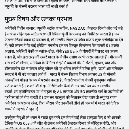
इस टैग में आप देखेंगे कि कैसे US Open की जीत, अमेरिकी शेयर मार्केट की हलचल या
न्यूयॉर्क के मौसमी बदलाव भारत की साक्षी बनते हैं।
मुख्य विषय और उनका प्रभाव
अमेरिकी
वित्तीय बाजार
,
न्यूयॉर्क स्टॉक एक्सचेंज, NASDAQ, फेडरल रिज़र्व और कई बड़े
हेज फंड सहित एक जटिल प्रणाली
वैश्विक पूंजी के प्रवाह को नियंत्रित करता है। जब
फेडरल रिज़र्व ब्याज दरें बदलता है, तो भारतीय शेयर एवं कॉमा बाजार तुरंत प्रतिक्रिया देते
हैं; यही कारण है कि कई ट्रेडिंग‑मैगजीन इस पर विस्तृत विश्लेषण पेश करती हैं। इसके
अलावा, अमेरिकी बैंकों का ब्लॉक‑डील, जैसे YES Bank के शेयरों में गिरावट का कारण
बनता है, और इस तरह की खबरें भारत के वित्तीय उद्योग पर भी असर डालती हैं। मौसम की
बात करें तो
मौसम
,
अमेरिका के विभिन्न क्षेत्रों में बदलते मौसमी पैटर्न, तूफ़ान, बाढ़ और
शीतकालीन ठंड
न केवल घरेलू जीवन को प्रभावित करते हैं बल्कि कृषि, ऊर्जा और परिवहन
सेक्टरों में भी बड़े बदलाव लाते हैं। भारत में मौसम विज्ञान विभाग अक्सर US के मौसमी
आंकड़ों को मॉडल के रूप में प्रयोग करता है, जिससे भारतीय मौसमी पूर्वानुमान अधिक
सटीक बनते हैं। तकनीकी क्षेत्र में सिलिकॉन वैली की नवाचारों का असर भारतीय
स्टार्ट‑अप इकोसिस्टम पर भी पड़ता है; AI, क्लाउड और 5G तकनीकें यहाँ के उद्यमियों की
प्रतिस्पर्धा को तेज करती हैं। इन सब पहलुओं को मिलाकर देखा जाए तो संयुक्त राज्य
अमेरिका का प्रभाव खेल, वित्त, मौसम और तकनीकी तीनों ही आयामों में भारत की दैनिक
खबरों में गहराई से जुड़ा है।
उपर्युक्त बिंदुओं को ध्यान में रखते हुए हमने इस टैग में कई लेख इकट्ठा किए हैं जो आपको
टेनिस के US Open की जीत से लेकर अमेरिकी फ़ेडरल रिज़र्व की मौद्रिक नीति, और