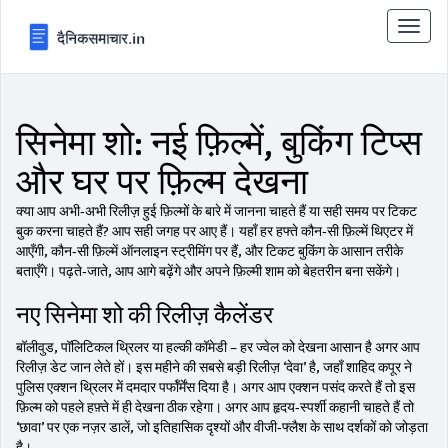
टॉगल
से
संचालि
करना
सिनेमा शो: नई फ़िल्में, बुकिंग टिप्स
और घर पर फ़िल्म देखना
क्या आप अभी‑अभी रिलीज़ हुई फ़िल्मों के बारे में जानना चाहते हैं या सही समय पर टिकट
बुक करना चाहते हैं? आप सही जगह पर आए हैं। यहाँ हर हफ्ते कौन‑सी फ़िल्में थिएटर में
आएँगी, कौन‑सी फ़िल्में ऑनलाइन स्ट्रीमिंग पर हैं, और टिकट बुकिंग के आसान तरीके
बताएँगे। पढ़ते‑जाते, आप आगे बढ़ेंगे और अपने फ़िल्मी शाम को बेहतरीन बना सकेंगे।
नए सिनेमा शो की रिलीज़ कैलेंडर
बॉलीवुड, पॉलिटिकल थ्रिलर या हल्की कॉमेडी – हर ज्वेल को देखना आसान है अगर आप
रिलीज़ डेट जान लेते हों। इस महीने की सबसे बड़ी रिलीज़ ‘देवा’ है, जहाँ शाहिद कपूर ने
पुलिस एक्शन थ्रिलर में दमदार पर्फॉर्मेंस दिया है। अगर आप एक्शन पसंद करते हैं तो इस
फ़िल्म को पहले हफ़्ते में ही देखना ठीक रहेगा। अगर आप हृदय‑स्पर्शी कहानी चाहते हैं तो
‘छावा’ पर एक नज़र डालें, जो इतिहासिक दृश्यों और वीजी‑फ्लैश के साथ दर्शकों को जोड़ता
है।