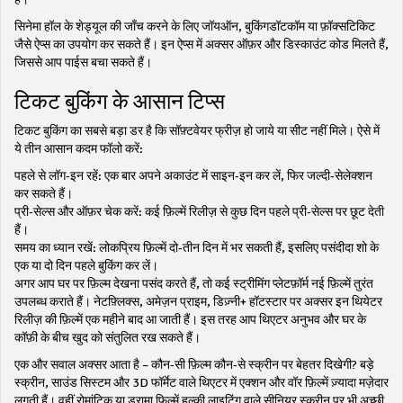
सिनेमा हॉल के शेड्यूल की जाँच करने के लिए जॉयऑन, बुकिंगडॉटकॉम या फ़ॉक्सटिकिट
जैसे ऐप्स का उपयोग कर सकते हैं। इन ऐप्स में अक्सर ऑफ़र और डिस्काउंट कोड मिलते हैं,
जिससे आप पाईस बचा सकते हैं।
टिकट बुकिंग के आसान टिप्स
टिकट बुकिंग का सबसे बड़ा डर है कि सॉफ़्टवेयर फ्रीज़ हो जाये या सीट नहीं मिले। ऐसे में
ये तीन आसान कदम फॉलो करें:
पहले से लॉग‑इन रहें: एक बार अपने अकाउंट में साइन‑इन कर लें, फिर जल्दी‑सेलेक्शन
कर सकते हैं।
प्री‑सेल्स और ऑफ़र चेक करें: कई फ़िल्में रिलीज़ से कुछ दिन पहले प्री‑सेल्स पर छूट देती
हैं।
समय का ध्यान रखें: लोकप्रिय फ़िल्में दो‑तीन दिन में भर सकती हैं, इसलिए पसंदीदा शो के
एक या दो दिन पहले बुकिंग कर लें।
अगर आप घर पर फ़िल्म देखना पसंद करते हैं, तो कई स्ट्रीमिंग प्लेटफ़ॉर्म नई फ़िल्में तुरंत
उपलब्ध कराते हैं। नेटफ़्लिक्स, अमेज़न प्राइम, डिज़्नी+ हॉटस्टार पर अक्सर इन थियेटर
रिलीज़ की फ़िल्में एक महीने बाद आ जाती हैं। इस तरह आप थिएटर अनुभव और घर के
कॉफ़ी के बीच खुद को संतुलित रख सकते हैं।
एक और सवाल अक्सर आता है – कौन‑सी फ़िल्म कौन‑से स्क्रीन पर बेहतर दिखेगी? बड़े
स्क्रीन, साउंड सिस्टम और 3D फॉर्मेट वाले थिएटर में एक्शन और वॉर फ़िल्में ज़्यादा मज़ेदार
लगती हैं। वहीं रोमांटिक या ड्रामा फ़िल्में हल्की लाइटिंग वाले सीनियर स्क्रीन पर भी अच्छी