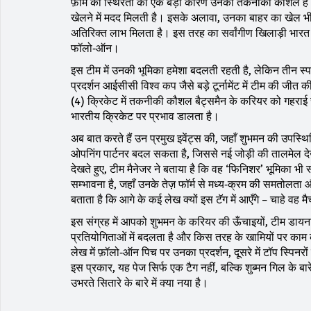
फ़ॉर्म की स्थिरता का एक बड़ा कारण उनका तकनीकी कौशल है – उन
खेलने में मदद मिलती है। इसके अलावा, उनका बाहर का खेल भी ल
अतिरिक्त लाभ मिलता है। इस तरह का सर्वांगीण खिलाड़ी भारत क
फॉलो‑ऑन।
इस टीम में उनकी भूमिका हमेशा बदलती रहती है, लेकिन तीन स्प
प्रदर्शन आईसीसी विश्व कप जैसे बड़े टूर्नामेंट में टीम की जीत 
(4) क्रिकेट में तकनीकी कौशल बैट्समैन के करियर को गहराई से 
भारतीय क्रिकेट पर प्रभाव डालता है।
अब बात करते हैं उन प्रमुख इवेंट्स की, जहाँ शुभमन की उपस्थि
ओपनिंग पार्टनर बदल सकता है, जिससे नई जोड़ी की तालमेल देख
देखते हुए, टीम मैनेजर ने बताया है कि वह ‘फिनिशर’ भूमिका भ
सम्भावना है, जहाँ उनके तेज़ फॉर्म से मध्य‑क्रम की समतोलत
बताता है कि आगे के कई लेख क्यों इस टॅग में आएँगे – चाहे वह मैच
इस संग्रह में आपको शुभमन के करियर की ऊँचाइयों, टीम डायनामि
प्रतियोगिताओं में बदलता है और किस तरह के खामियों पर का
लेख में फ़ॉलो‑ऑन पिच पर उनका प्रदर्शन, दूसरे में टॉप स्पि
इस प्रकार, यह पेज सिर्फ एक टैग नहीं, बल्कि शुब्मन गिल के बा
उभरते सितारे के बारे में क्या नया है।