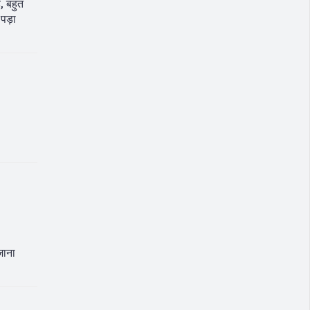
, बहुत
पड़ा
जाना