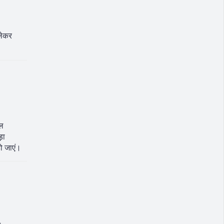
 लेकर
टल
़ा
हो जाएं।