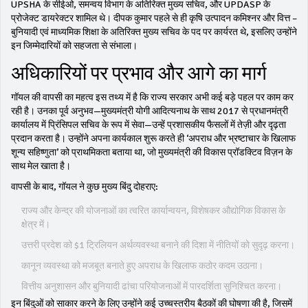
UPSHA के सीईओ, समन्वय विभाग के अतिरिक्त मुख्य सचिव, और UPDASP के
प्रोजेक्ट डायरेक्टर शामिल थे। दीपक कुमार पहले से ही कृषि उत्पादन कमिश्नर और वित्त –
बुनियादी एवं माध्यमिक शिक्षा के अतिरिक्त मुख्य सचिव के पद पर कार्यरत थे, इसलिए उन्होंने
इन जिम्मेदारियों को सहजता से संभाला।
अधिकारियों पर प्रभाव और आगे का मार्ग
गॉयल की वापसी का महत्व इस तथ्य में है कि राज्य सरकार अभी कई बड़े पहल पर काम कर
रही है। उनका पूर्व अनुभव—मुख्यमंत्री योगी आदित्यनाथ के साथ 2017 से प्रधानमंत्री
कार्यालय में प्रिंसिपल सचिव के रूप में सेवा—उन्हें प्रशासकीय फैसलों में तेज़ी और दृढ़ता
प्रदान करता है। उन्होंने अपना कार्यकाल शुरू करते ही ‘अपराध और भ्रष्टाचार के खिलाफ
शून्य सहिष्णुता’ को प्राथमिकता बताया था, जो मुख्यमंत्री की विकास प्रॉडक्टिव विज़न के
साथ मेल खाता है।
वापसी के बाद, गॉयल ने कुछ मुख्य बिंदु दोहराए:
राज्य और केन्द्र की योजनाओं का त्वरित कार्यान्वयन, विशेषकर औद्योगिक विकास के
क्षेत्र में।
उत्तरी प्रदेश को $1 ट्रिलियन अर्थव्यवस्था बनाने की दिशा में नीतियों को सुदृढ़ करना।
कानून व्यवस्था को मजबूत बनाते हुए अपराध के खिलाफ कठोर कदम उठाना।
वित्तीय अनुशासन और बुनियादी ढांचा परियोजनाओं में पारदर्शिता सुनिश्चित करना।
इन बिंदुओं को साकार करने के लिए उन्होंने कई उच्चस्तरीय बैठकों की घोषणा की है, जिसमें