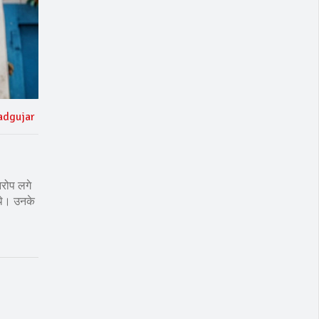
adgujar
आरोप लगे
 थे। उनके