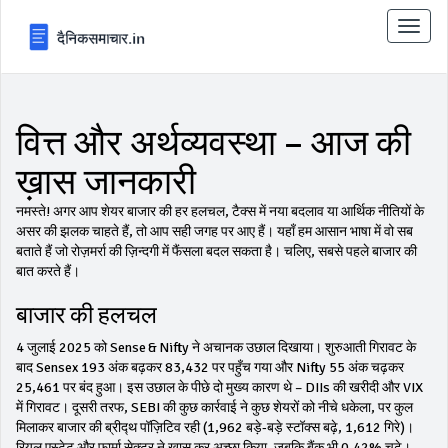
टॉगल
से
संचालि
करना
वित्त और अर्थव्यवस्था – आज की
ख़ास जानकारी
नमस्ते! अगर आप शेयर बाजार की हर हलचल, टैक्स में नया बदलाव या आर्थिक नीतियों के
असर की झलक चाहते हैं, तो आप सही जगह पर आए हैं। यहाँ हम आसान भाषा में वो सब
बताते हैं जो रोज़मर्रा की ज़िन्दगी में फैंसला बदल सकता है। चलिए, सबसे पहले बाजार की
बात करते हैं।
बाजार की हलचल
4 जुलाई 2025 को Sense & Nifty ने अचानक उछाल दिखाया। शुरुआती गिरावट के
बाद Sensex 193 अंक बढ़कर 83,432 पर पहुँच गया और Nifty 55 अंक चढ़कर
25,461 पर बंद हुआ। इस उछाल के पीछे दो मुख्य कारण थे – DIIs की खरीदी और VIX
में गिरावट। दूसरी तरफ, SEBI की कुछ कार्रवाई ने कुछ शेयरों को नीचे धकेला, पर कुल
मिलाकर बाजार की ब्रीद्थ पॉज़िटिव रही (1,962 बड़े‑बड़े स्टॉक्स बढ़े, 1,612 गिरे)।
रियल एस्टेट और फार्मा सेक्टर ने खास कर अच्छा किया, जबकि बैंक भी 0.42% चढ़े।