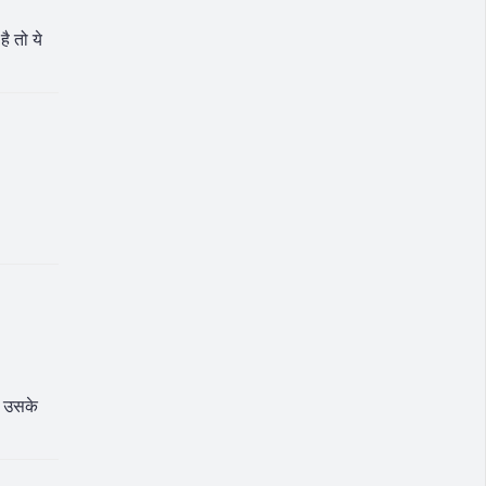
ै तो ये
ि उसके