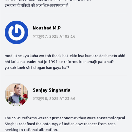
इस तरह के संकेतों की अत्यधिक आवश्यकता है।
Noushad M.P
अक्तूबर 7, 2025 AT 02:16
modi ji ne kya kaha wo toh theek hai lekin kya humare desh mein abhi
bhi koi aisa leader hai jo 1991 ke reforms ko samajh pata hai?
ya sab kuch sirf slogan ban gaya hai?
Sanjay Singhania
अक्तूबर 8, 2025 AT 23:46
The 1991 reforms weren't just economic-they were epistemological.
Singh ji redefined the ontology of Indian governance: from rent-
seeking to rational allocation.