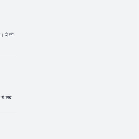
े। ये जो
क ये सब