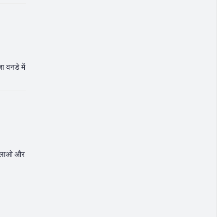
 वनडे में
़ी लाओ और