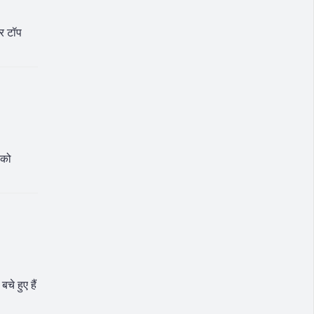
गर टॉप
 को
े हुए हैं