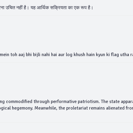
रना उचित नहीं है। यह आर्थिक सक्रियता का एक रूप है।
ein toh aaj bhi bijli nahi hai aur log khush hain kyun ki flag utha r
ing commodified through performative patriotism. The state appar
logical hegemony. Meanwhile, the proletariat remains alienated fro