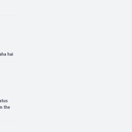
aha hai
atus
m the