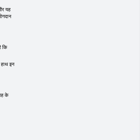
 और यह
 योगदान
ै कि
थो हाथ इन
ाह के