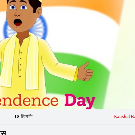
18 टिप्पणि
Kaushal B
ास